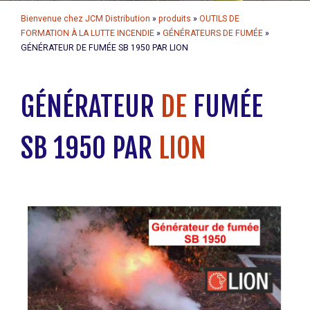
Bienvenue chez JCM Distribution
»
produits
»
OUTILS DE
FORMATION À LA LUTTE INCENDIE
»
GÉNÉRATEURS DE FUMÉE
»
GÉNÉRATEUR DE FUMÉE SB 1950 PAR LION
GÉNÉRATEUR
DE
FUMÉE
SB 1950 PAR
LION