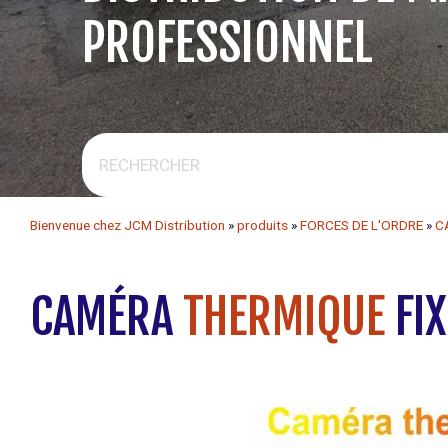
PROFESSIONNEL
Bienvenue chez JCM Distribution
»
produits
»
FORCES DE L'ORDRE
»
C
CAMÉRA
THERMIQUE
FIX