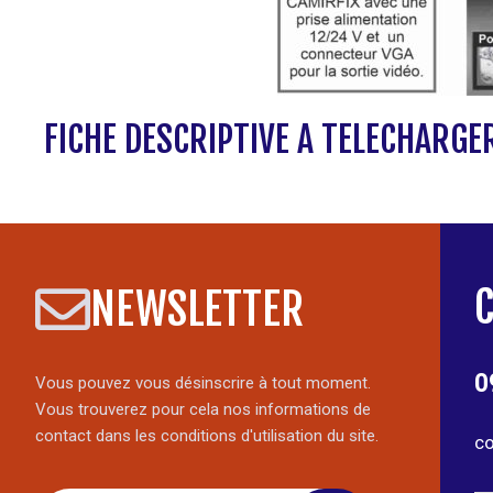
FICHE DESCRIPTIVE A TELECHARGE
NEWSLETTER
0
Vous pouvez vous désinscrire à tout moment.
Vous trouverez pour cela nos informations de
contact dans les conditions d'utilisation du site.
co