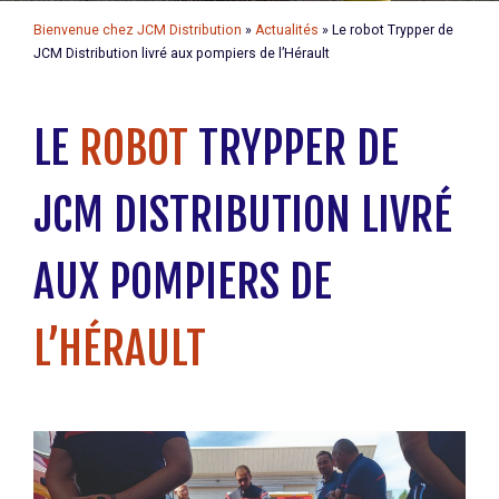
Bienvenue chez JCM Distribution
»
Actualités
»
Le robot Trypper de
JCM Distribution livré aux pompiers de l’Hérault
LE
ROBOT
TRYPPER DE
JCM DISTRIBUTION LIVRÉ
AUX POMPIERS DE
L’HÉRAULT