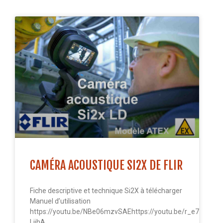
CAMÉRA ACOUSTIQUE SI2X DE FLIR
Fiche descriptive et technique Si2X à télécharger
Manuel d’utilisation
https://youtu.be/NBe06mzvSAEhttps://youtu.be/r_e7ZoIg4Ls
LjihA